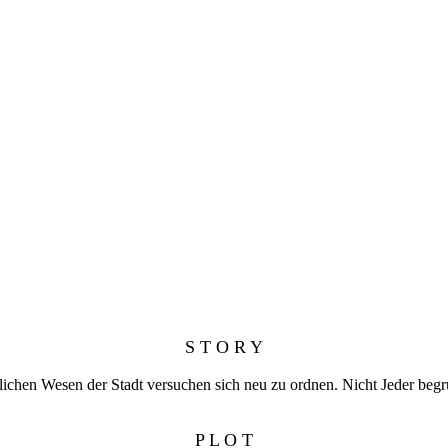
S T O R Y
lichen Wesen der Stadt versuchen sich neu zu ordnen. Nicht Jeder begr
P L O T