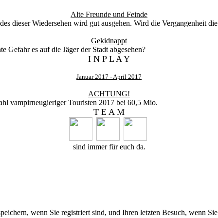
Alte Freunde und Feinde
edes dieser Wiedersehen wird gut ausgehen. Wird die Vergangenheit die
Gekidnappt
e Gefahr es auf die Jäger der Stadt abgesehen?
I N P L A Y
Januar 2017 - April 2017
ACHTUNG!
ahl vampirneugieriger Touristen 2017 bei 60,5 Mio.
T E A M
sind immer für euch da.
chern, wenn Sie registriert sind, und Ihren letzten Besuch, wenn Sie 