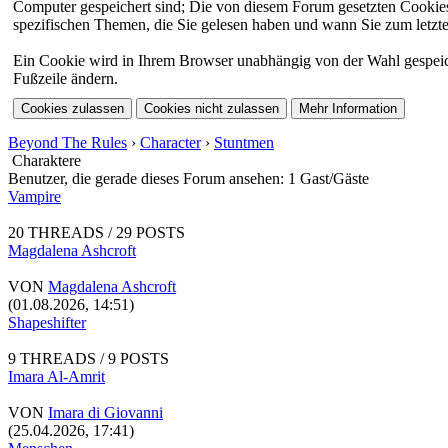
Computer gespeichert sind; Die von diesem Forum gesetzten Cookies 
spezifischen Themen, die Sie gelesen haben und wann Sie zum letzten
Ein Cookie wird in Ihrem Browser unabhängig von der Wahl gespeicher
Fußzeile ändern.
Beyond The Rules
›
Character
›
Stuntmen
Charaktere
Benutzer, die gerade dieses Forum ansehen: 1 Gast/Gäste
Vampire
20 THREADS / 29 POSTS
Magdalena Ashcroft
VON
Magdalena Ashcroft
(01.08.2026, 14:51)
Shapeshifter
9 THREADS / 9 POSTS
Imara Al-Amrit
VON
Imara di Giovanni
(25.04.2026, 17:41)