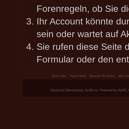
Forenregeln, ob Sie di
Ihr Account könnte dur
sein oder wartet auf Ak
Sie rufen diese Seite 
Formular oder den en
Nach oben
Foren-Team
Beyond The Rules
Alle Fo
Deutsche Übersetzung:
MyBB.de
, Powered by
MyBB
,