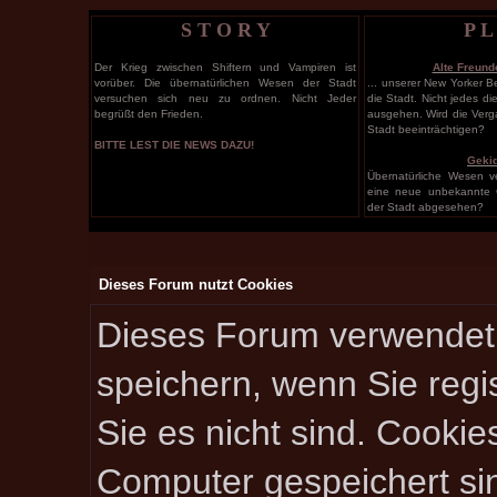
S T O R Y
P L
Der Krieg zwischen Shiftern und Vampiren ist
Alte Freund
vorüber. Die übernatürlichen Wesen der Stadt
... unserer New Yorker B
versuchen sich neu zu ordnen. Nicht Jeder
die Stadt. Nicht jedes d
begrüßt den Frieden.
ausgehen. Wird die Verg
Stadt beeinträchtigen?
BITTE LEST DIE NEWS DAZU!
Geki
Übernatürliche Wesen v
eine neue unbekannte 
der Stadt abgesehen?
Dieses Forum nutzt Cookies
Dieses Forum verwendet 
speichern, wenn Sie regis
Sie es nicht sind. Cookie
Computer gespeichert si