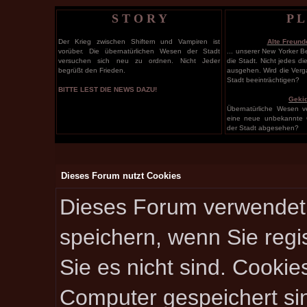
S T O R Y
P L
Der Krieg zwischen Shiftern und Vampiren ist
Alte Freund
vorüber. Die übernatürlichen Wesen der Stadt
... unserer New Yorker B
versuchen sich neu zu ordnen. Nicht Jeder
die Stadt. Nicht jedes d
begrüßt den Frieden.
ausgehen. Wird die Verg
Stadt beeinträchtigen?
BITTE LEST DIE NEWS DAZU!
Geki
Übernatürliche Wesen v
eine neue unbekannte 
der Stadt abgesehen?
Dieses Forum nutzt Cookies
Dieses Forum verwendet 
speichern, wenn Sie regis
Sie es nicht sind. Cookie
Computer gespeichert si