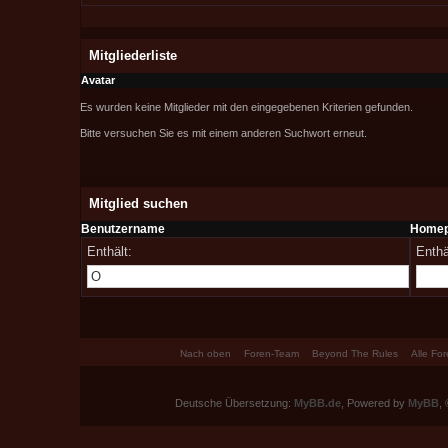
Mitgliederliste
Avatar
Es wurden keine Mitglieder mit den eingegebenen Kriterien gefunden.
Bitte versuchen Sie es mit einem anderen Suchwort erneut.
Mitglied suchen
Benutzername
Home
Enthält:
Enthä
Nach oben
Foren-Team
Beyond The Rules
Alle Fo
Deutsche Übersetzung:
MyBB.de
, Powered by
MyBB
,