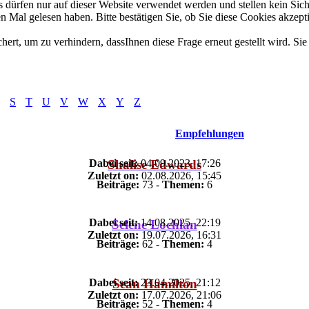
dürfen nur auf dieser Website verwendet werden und stellen kein Sich
 Mal gelesen haben. Bitte bestätigen Sie, ob Sie diese Cookies akzept
t, um zu verhindern, dassIhnen diese Frage erneut gestellt wird. Sie 
S
T
U
V
W
X
Y
Z
Empfehlungen
Dabei seit:
04.09.2023, 17:26
Shalise Edwards
Zuletzt on:
02.08.2026, 15:45
Beiträge:
73 -
Themen:
6
Dabei seit:
14.08.2025, 22:19
Selene Lochlan
Zuletzt on:
19.07.2026, 16:31
Beiträge:
62 -
Themen:
4
Dabei seit:
23.04.2025, 21:12
Sean Hamilton
Zuletzt on:
17.07.2026, 21:06
Beiträge:
52 -
Themen:
4