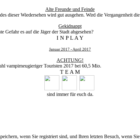
Alte Freunde und Feinde
edes dieser Wiedersehen wird gut ausgehen. Wird die Vergangenheit die
Gekidnappt
e Gefahr es auf die Jäger der Stadt abgesehen?
I N P L A Y
Januar 2017 - April 2017
ACHTUNG!
ahl vampirneugieriger Touristen 2017 bei 60,5 Mio.
T E A M
sind immer für euch da.
chern, wenn Sie registriert sind, und Ihren letzten Besuch, wenn Sie 