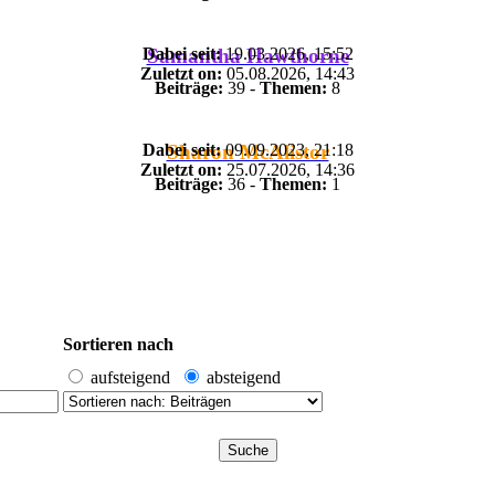
Dabei seit:
19.03.2026, 15:52
Samantha Hawthorne
Zuletzt on:
05.08.2026, 14:43
Beiträge:
39 -
Themen:
8
Dabei seit:
09.09.2023, 21:18
Sharon McAlistor
Zuletzt on:
25.07.2026, 14:36
Beiträge:
36 -
Themen:
1
Sortieren nach
aufsteigend
absteigend