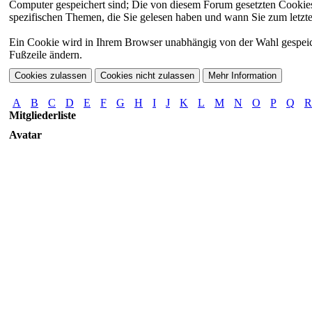
Computer gespeichert sind; Die von diesem Forum gesetzten Cookies 
spezifischen Themen, die Sie gelesen haben und wann Sie zum letzten
Ein Cookie wird in Ihrem Browser unabhängig von der Wahl gespeicher
Fußzeile ändern.
A
B
C
D
E
F
G
H
I
J
K
L
M
N
O
P
Q
R
Mitgliederliste
Avatar