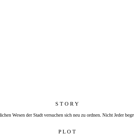
S T O R Y
lichen Wesen der Stadt versuchen sich neu zu ordnen. Nicht Jeder begr
P L O T