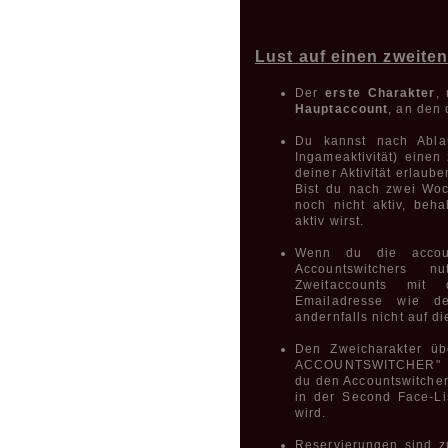
Lust auf einen zweite
Der
erste Charakter
,
Hauptaccount
, an den
Du kannst nach Abla
Ingameaktivität) einen
deiner Aktivität erlaube
Bist du nach zwei Wo
noch nicht aktiv, beha
aktiv wirst.
Wenn du die account
Accountswitchers n
Zweitaccounts mit
Emailadresse wie d
andernfalls nicht auf d
Den Zweicharakter 
ACCOUNTSWITCHER" an
du den Accountswitcher
in der Second Face-Li
wird.
Reservierungen sind zu