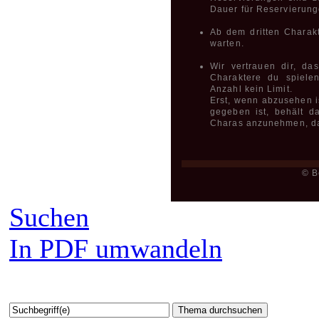
Dauer für Reservierun
Ab dem dritten Charak
warten.
Wir vertrauen dir, da
Charaktere du spiele
Anzahl kein Limit.
Erst, wenn abzusehen is
gegeben ist, behält d
Charas anzunehmen, dami
© B
Suchen
In PDF umwandeln