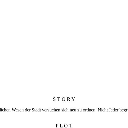
S T O R Y
lichen Wesen der Stadt versuchen sich neu zu ordnen. Nicht Jeder begr
P L O T