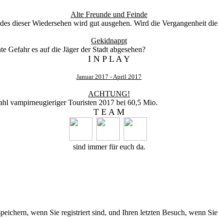
Alte Freunde und Feinde
edes dieser Wiedersehen wird gut ausgehen. Wird die Vergangenheit die
Gekidnappt
e Gefahr es auf die Jäger der Stadt abgesehen?
I N P L A Y
Januar 2017 - April 2017
ACHTUNG!
ahl vampirneugieriger Touristen 2017 bei 60,5 Mio.
T E A M
sind immer für euch da.
chern, wenn Sie registriert sind, und Ihren letzten Besuch, wenn Sie 